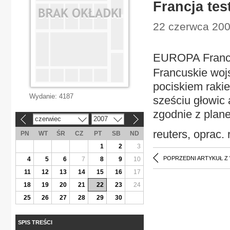
Francja tes
22 czerwca 200
EUROPA Francja
Francuskie woj
pociskiem raki
Wydanie:
4187
sześciu głowic 
zgodnie z plan
czerwiec
2007
«
»
reuters, oprac. 
PN
WT
ŚR
CZ
PT
SB
ND
1
2
3
POPRZEDNI ARTYKUŁ Z
4
5
6
7
8
9
10
11
12
13
14
15
16
17
18
19
20
21
22
23
24
25
26
27
28
29
30
SPIS TREŚCI