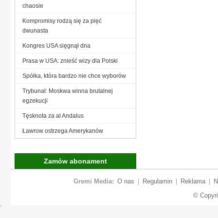
chaosie
Kompromisy rodzą się za pięć
dwunasta
Kongres USA sięgnął dna
Prasa w USA: znieść wizy dla Polski
Spółka, która bardzo nie chce wyborów
Trybunał: Moskwa winna brutalnej
egzekucji
Tęsknota za al Andalus
Ławrow ostrzega Amerykanów
Zamów abonament
Gremi Media:
O nas
|
Regulamin
|
Reklama
|
N
© Copyr