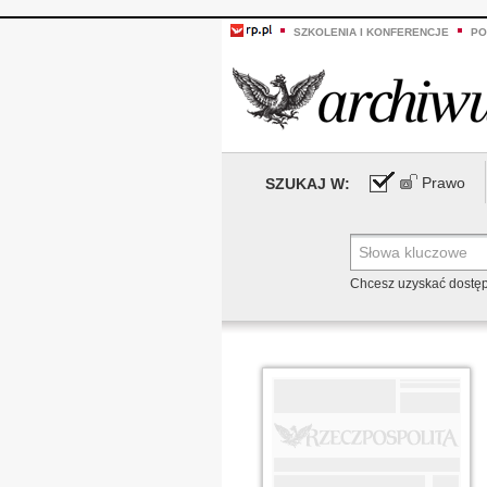
SZKOLENIA I KONFERENCJE
PO
Prawo
SZUKAJ W:
Chcesz uzyskać dostę