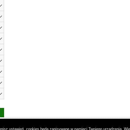
as
|
Regulamin
|
Reklama
|
Napisz do nas
|
Kontakt
|
Pliki cookies
|
Dek
mienisz ustawień, cookies będą zapisywane w pamięci Twojego urządzenia.
Wię