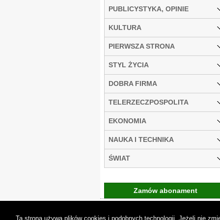
PUBLICYSTYKA, OPINIE
KULTURA
PIERWSZA STRONA
STYL ŻYCIA
DOBRA FIRMA
TELERZECZPOSPOLITA
EKONOMIA
NAUKA I TECHNIKA
ŚWIAT
Zamów abonament
Gremi Media:
O n
Ta strona używa plików cookies i podobnych technologii. Jeżeli nie z