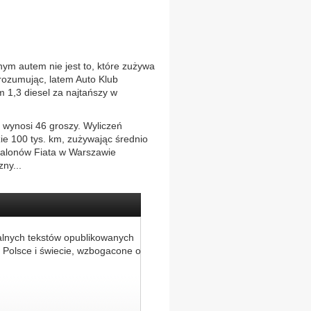
autem nie jest to, które zużywa
 rozumując, latem Auto Klub
m 1,3 diesel za najtańszy w
a wynosi 46 groszy. Wyliczeń
zie 100 tys. km, zużywając średnio
z salonów Fiata w Warszawie
ny...
alnych tekstów opublikowanych
 Polsce i świecie, wzbogacone o