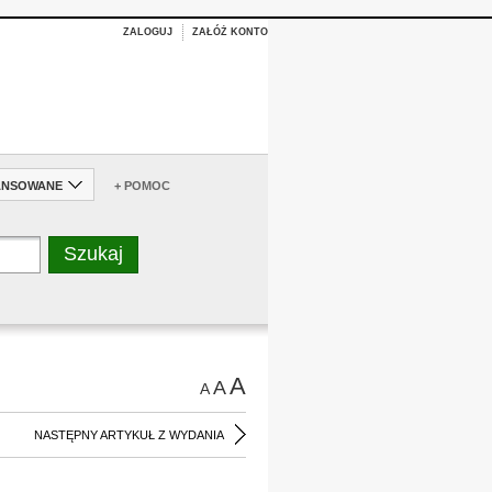
ZALOGUJ
ZAŁÓŻ KONTO
ANSOWANE
+ POMOC
A
A
A
NASTĘPNY ARTYKUŁ Z WYDANIA