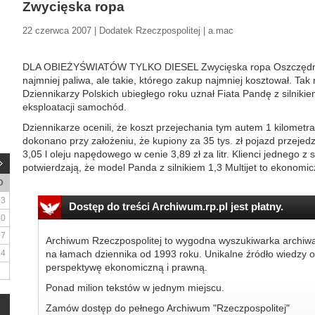
Zwycięska ropa
22 czerwca 2007 | Dodatek Rzeczpospolitej | a.mac
DLA OBIEŻYŚWIATÓW TYLKO DIESEL Zwycięska ropa Oszczędnym 
najmniej paliwa, ale takie, którego zakup najmniej kosztował. Tak
Dziennikarzy Polskich ubiegłego roku uznał Fiata Pandę z silnikie
eksploatacji samochód.
Dziennikarze ocenili, że koszt przejechania tym autem 1 kilometr
dokonano przy założeniu, że kupiony za 35 tys. zł pojazd przejed
3,05 l oleju napędowego w cenie 3,89 zł za litr. Klienci jednego 
potwierdzają, że model Panda z silnikiem 1,3 Multijet to ekonomicz
D
3
Dostęp do treści Archiwum.rp.pl jest płatny.
10
17
Archiwum Rzeczpospolitej to wygodna wyszukiwarka archiw
24
na łamach dziennika od 1993 roku. Unikalne źródło wiedzy o
perspektywę ekonomiczną i prawną.
Ponad milion tekstów w jednym miejscu.
Zamów dostęp do pełnego Archiwum "Rzeczpospolitej"