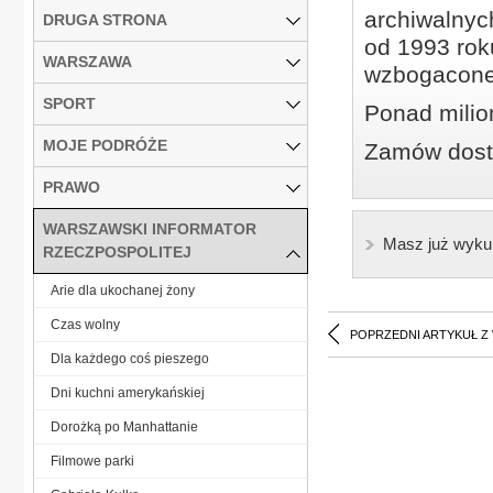
archiwalnyc
DRUGA STRONA
od 1993 roku
WARSZAWA
wzbogacone
SPORT
Ponad milio
MOJE PODRÓŻE
Zamów dostę
PRAWO
WARSZAWSKI INFORMATOR
Masz już wyku
RZECZPOSPOLITEJ
Arie dla ukochanej żony
Czas wolny
POPRZEDNI ARTYKUŁ Z
Dla każdego coś pieszego
Dni kuchni amerykańskiej
Dorożką po Manhattanie
Filmowe parki