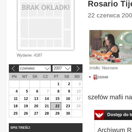
Rosario Tij
22 czerwca 200
Wydanie:
4187
źródło: Nieznane
czerwiec
2007
«
»
PN
WT
ŚR
CZ
PT
SB
ND
330948
1
2
3
4
5
6
7
8
9
10
szefów mafii na
11
12
13
14
15
16
17
18
19
20
21
22
23
24
25
26
27
28
29
30
Dostęp do tr
SPIS TREŚCI
Archiwum Rz