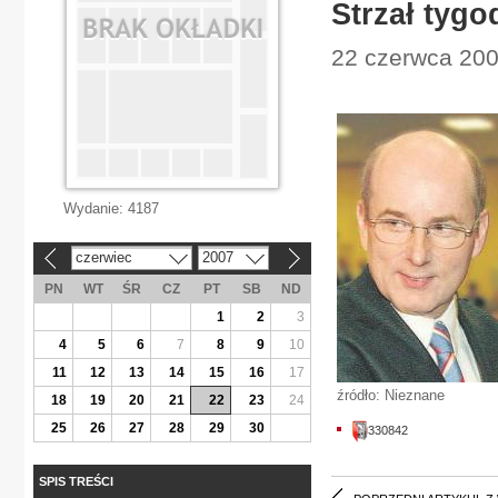
Strzał tygo
22 czerwca 200
Wydanie:
4187
czerwiec
2007
«
»
PN
WT
ŚR
CZ
PT
SB
ND
1
2
3
4
5
6
7
8
9
10
11
12
13
14
15
16
17
źródło: Nieznane
18
19
20
21
22
23
24
25
26
27
28
29
30
330842
SPIS TREŚCI