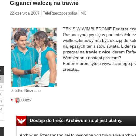
Giganci walczą na trawie
22 czerwca 2007 | TeleRzeczpospolita | MC
TENIS W WIMBLEDONIE Federer czy N
Rozpoczynający się w poniedziałek trz
wielkoszlemowy ma być okazją do ko
najlepszych tenisistów świata. Lider 
przegrał na trawie z wiceliderem Raf
Wimbledonu nastąpi przełom?
Federer broni tytułu wywalczonego pr
zresztą...
D
3
źródło: Nieznane
10
330825
17
24
Dostęp do treści Archiwum.rp.pl jest płatny.
Archiwum Rzeczpospolitej to wygodna wyszukiwarka archiw