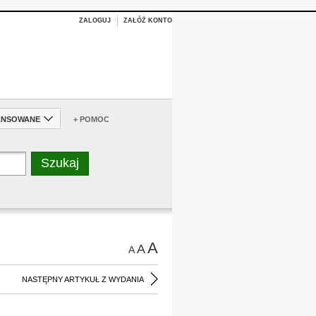
ZALOGUJ
ZAŁÓŻ KONTO
ANSOWANE
+ POMOC
A
A
A
NASTĘPNY ARTYKUŁ Z WYDANIA