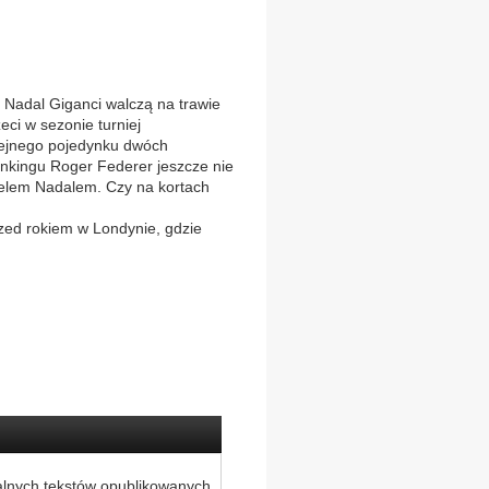
adal Giganci walczą na trawie
eci w sezonie turniej
lejnego pojedynku dwóch
rankingu Roger Federer jeszcze nie
aelem Nadalem. Czy na kortach
zed rokiem w Londynie, gdzie
alnych tekstów opublikowanych