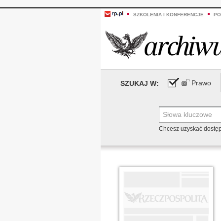
SZKOLENIA I KONFERENCJE
PO
Prawo
SZUKAJ W:
Chcesz uzyskać dostę