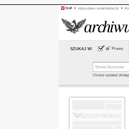
SZKOLENIA I KONFERENCJE
PO
Prawo
SZUKAJ W:
Chcesz uzyskać dostę