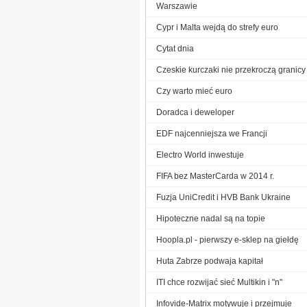
Warszawie
Cypr i Malta wejdą do strefy euro
Cytat dnia
Czeskie kurczaki nie przekroczą granicy
Czy warto mieć euro
Doradca i deweloper
EDF najcenniejsza we Francji
Electro World inwestuje
FIFA bez MasterCarda w 2014 r.
Fuzja UniCredit i HVB Bank Ukraine
Hipoteczne nadal są na topie
Hoopla.pl - pierwszy e-sklep na giełdę
Huta Zabrze podwaja kapitał
ITI chce rozwijać sieć Multikin i "n"
Infovide-Matrix motywuje i przejmuje