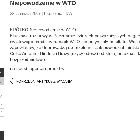
Niepowodzenie w WTO
22 czerwca 2007 | Ekonomia | DW
KRÓTKO Niepowodzenie w WTO
Kluczowe rozmowy w Poczdamie czterech najważniejszych negocjat
światowego handlu w ramach WTO nie przyniosły rezultatu. Wcześn
zapowiadały, że doprowadzą do przełomu. Jak powiedział minister
Celso Amorim, Hindusi i Brazylijczycy odeszli od stołu, bo uznali
bezprzedmiotowe.
na podst. agencji oprac d.w.r.
D
POPRZEDNI ARTYKUŁ Z WYDANIA
3
10
17
24