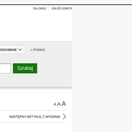
ZALOGUJ
ZAŁÓŻ KONTO
ANSOWANE
+ POMOC
A
A
A
NASTĘPNY ARTYKUŁ Z WYDANIA