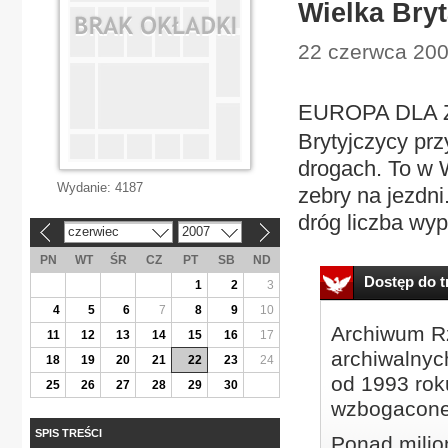
Wielka Bryt
22 czerwca 200
EUROPA DLA 
Brytyjczycy pr
drogach. To w 
Wydanie:
4187
zebry na jezdn
dróg liczba wyp
czerwiec
2007
«
»
PN
WT
ŚR
CZ
PT
SB
ND
Dostęp do tr
1
2
3
4
5
6
7
8
9
10
Archiwum Rz
11
12
13
14
15
16
17
archiwalnyc
18
19
20
21
22
23
24
od 1993 roku
25
26
27
28
29
30
wzbogacone
SPIS TREŚCI
Ponad milio