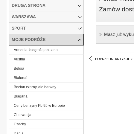
DRUGA STRONA
Zamów dostę
WARSZAWA
SPORT
Masz już wyku
MOJE PODRÓŻE
Armenia fotografią opisana
Austria
POPRZEDNI ARTYKUŁ Z
Belgia
Białoruś
Bocian czarny, ale barwny
Bułgaria
Ceny benzyny Pb 95 w Europie
Chorwacja
Czechy
Dania