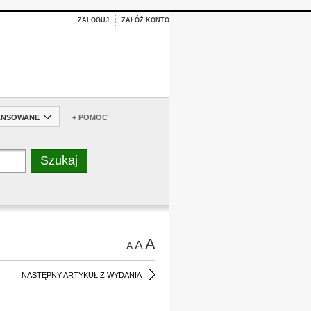
ZALOGUJ
ZAŁÓŻ KONTO
ANSOWANE
+ POMOC
A
A
A
NASTĘPNY ARTYKUŁ Z WYDANIA