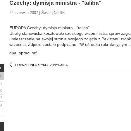
Czechy: dymisja ministra - "taliba"
22 czerwca 2007 | Świat | Nd RK
EUROPA Czechy: dymisja ministra - "taliba"
Utratę stanowiska kosztowało czeskiego wiceministra spraw zagr
umieszczenie na swojej stronie swojego zdjęcia z Pakistanu zro
września, Zdjęcie zostało podpisane: "W ośrodku rekrutacyjnym ta
dpa, oprac. raf
POPRZEDNI ARTYKUŁ Z WYDANIA
D
3
10
17
24