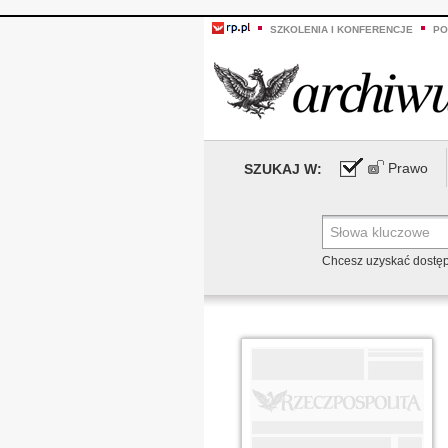
SZKOLENIA I KONFERENCJE
PO
Prawo
SZUKAJ W:
Chcesz uzyskać dostę