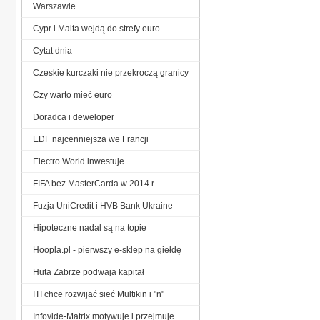
Warszawie
Cypr i Malta wejdą do strefy euro
Cytat dnia
Czeskie kurczaki nie przekroczą granicy
Czy warto mieć euro
Doradca i deweloper
EDF najcenniejsza we Francji
Electro World inwestuje
FIFA bez MasterCarda w 2014 r.
Fuzja UniCredit i HVB Bank Ukraine
Hipoteczne nadal są na topie
Hoopla.pl - pierwszy e-sklep na giełdę
Huta Zabrze podwaja kapitał
ITI chce rozwijać sieć Multikin i "n"
Infovide-Matrix motywuje i przejmuje