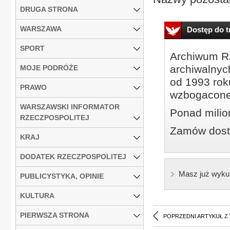
DRUGA STRONA
WARSZAWA
Dostęp do tr
SPORT
Archiwum Rz
archiwalnyc
MOJE PODRÓŻE
od 1993 roku
PRAWO
wzbogacone
WARSZAWSKI INFORMATOR
Ponad milio
RZECZPOSPOLITEJ
Zamów dostę
KRAJ
DODATEK RZECZPOSPOLITEJ
Masz już wyku
PUBLICYSTYKA, OPINIE
KULTURA
PIERWSZA STRONA
POPRZEDNI ARTYKUŁ Z