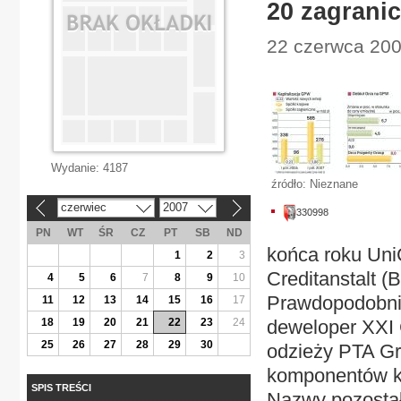
20 zagrani
22 czerwca 200
Wydanie:
4187
źródło: Nieznane
czerwiec
2007
«
»
330998
PN
WT
ŚR
CZ
PT
SB
ND
końca roku Uni
1
2
3
Creditanstalt (
4
5
6
7
8
9
10
Prawdopodobnie
11
12
13
14
15
16
17
18
19
20
21
22
23
24
deweloper XXI 
25
26
27
28
29
30
odzieży PTA Gr
komponentów k
SPIS TREŚCI
Nazwy pozostał