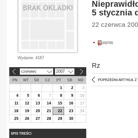
Nieprawidł
5 stycznia 
22 czerwca 200
330755
Wydanie:
4187
Rz
czerwiec
2007
«
»
PN
WT
ŚR
CZ
PT
SB
ND
POPRZEDNI ARTYKUŁ Z
1
2
3
4
5
6
7
8
9
10
11
12
13
14
15
16
17
18
19
20
21
22
23
24
25
26
27
28
29
30
SPIS TREŚCI