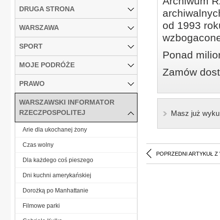
Archiwum Rz
DRUGA STRONA
archiwalnyc
od 1993 roku
WARSZAWA
wzbogacone
SPORT
Ponad milio
MOJE PODRÓŻE
Zamów dostę
PRAWO
WARSZAWSKI INFORMATOR
RZECZPOSPOLITEJ
Masz już wyku
Arie dla ukochanej żony
Czas wolny
POPRZEDNI ARTYKUŁ Z
Dla każdego coś pieszego
Dni kuchni amerykańskiej
Dorożką po Manhattanie
Filmowe parki