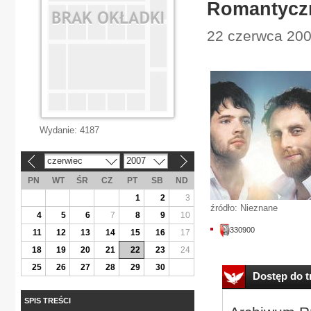
Romantyczn
22 czerwca 200
Wydanie:
4187
czerwiec
2007
«
»
PN
WT
ŚR
CZ
PT
SB
ND
1
2
3
źródło: Nieznane
4
5
6
7
8
9
10
330900
11
12
13
14
15
16
17
18
19
20
21
22
23
24
25
26
27
28
29
30
Dostęp do tr
SPIS TREŚCI