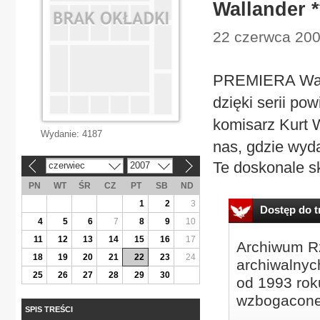
Wallander *
22 czerwca 200
PREMIERA Wall
dzięki serii po
komisarz Kurt W
Wydanie:
4187
nas, gdzie wyd
Te doskonale s
czerwiec
2007
«
»
PN
WT
ŚR
CZ
PT
SB
ND
1
2
3
Dostęp do tr
4
5
6
7
8
9
10
11
12
13
14
15
16
17
Archiwum Rz
18
19
20
21
22
23
24
archiwalnyc
25
26
27
28
29
30
od 1993 roku
wzbogacone
SPIS TREŚCI