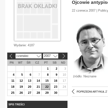
Ojcowie antypis
22 czerwca 2007 | Publicy
Wydanie:
4187
czerwiec
2007
«
»
PN
WT
ŚR
CZ
PT
SB
ND
1
2
3
4
5
6
7
8
9
10
źródło: Nieznane
11
12
13
14
15
16
17
18
19
20
21
22
23
24
POPRZEDNI ARTYKUŁ Z
25
26
27
28
29
30
SPIS TREŚCI