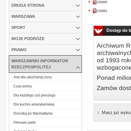
330880
DRUGA STRONA
330881
WARSZAWA
SPORT
Dostęp do tr
MOJE PODRÓŻE
Archiwum Rz
PRAWO
archiwalnyc
od 1993 roku
WARSZAWSKI INFORMATOR
wzbogacone
RZECZPOSPOLITEJ
Ponad milio
Arie dla ukochanej żony
Czas wolny
Zamów dostę
Dla każdego coś pieszego
Dni kuchni amerykańskiej
Masz już wyku
Dorożką po Manhattanie
Filmowe parki