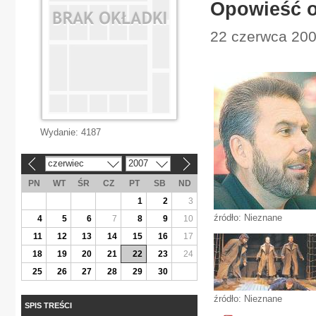
Opowieść o
22 czerwca 2007
Wydanie:
4187
czerwiec
2007
«
»
PN
WT
ŚR
CZ
PT
SB
ND
1
2
3
źródło: Nieznane
4
5
6
7
8
9
10
11
12
13
14
15
16
17
18
19
20
21
22
23
24
25
26
27
28
29
30
źródło: Nieznane
SPIS TREŚCI