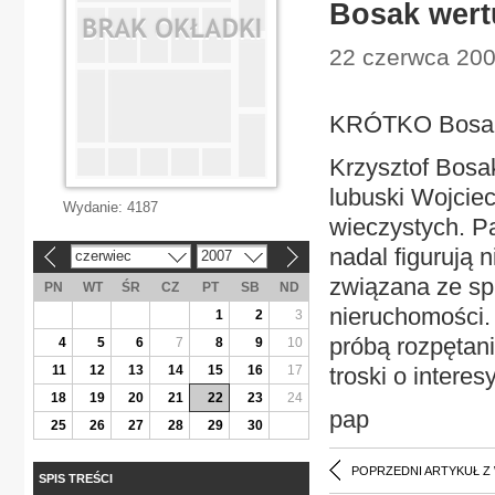
Bosak wertu
22 czerwca 2007
KRÓTKO Bosak 
Krzysztof Bosak
lubuski Wojcie
Wydanie:
4187
wieczystych. Pa
nadal figurują 
czerwiec
2007
«
»
związana ze sp
PN
WT
ŚR
CZ
PT
SB
ND
nieruchomości. 
1
2
3
próbą rozpętan
4
5
6
7
8
9
10
11
12
13
14
15
16
17
troski o intere
18
19
20
21
22
23
24
pap
25
26
27
28
29
30
POPRZEDNI ARTYKUŁ Z
SPIS TREŚCI