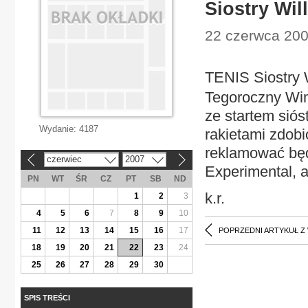
Siostry Wil
22 czerwca 2007
TENIS Siostry W
Tegoroczny Wim
ze startem siós
Wydanie:
4187
rakietami zdob
reklamować będ
czerwiec
2007
«
»
Experimental, a
PN
WT
ŚR
CZ
PT
SB
ND
k.r.
1
2
3
4
5
6
7
8
9
10
11
12
13
14
15
16
17
POPRZEDNI ARTYKUŁ Z
18
19
20
21
22
23
24
25
26
27
28
29
30
SPIS TREŚCI