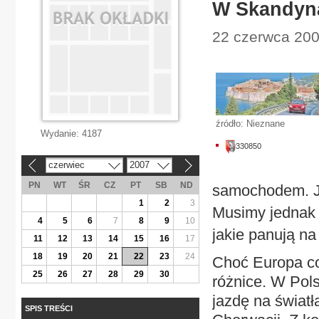
W Skandyna
22 czerwca 200
źródło: Nieznane
Wydanie:
4187
330850
czerwiec
2007
«
»
PN
WT
ŚR
CZ
PT
SB
ND
samochodem. Ja
1
2
3
Musimy jednak 
4
5
6
7
8
9
10
jakie panują na 
11
12
13
14
15
16
17
18
19
20
21
22
23
24
Choć Europa cor
25
26
27
28
29
30
różnice. W Pol
jazdę na światła
SPIS TREŚCI