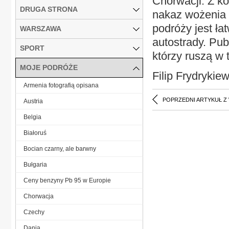
Chorwacji. Z ko
DRUGA STRONA
nakaz wożenia 
podróży jest ła
WARSZAWA
autostrady. Pub
SPORT
którzy ruszą w 
MOJE PODRÓŻE
Filip Frydrykiew
Armenia fotografią opisana
POPRZEDNI ARTYKUŁ Z
Austria
Belgia
Białoruś
Bocian czarny, ale barwny
Bułgaria
Ceny benzyny Pb 95 w Europie
Chorwacja
Czechy
Dania