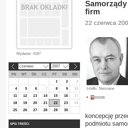
Samorządy 
firm
22 czerwca 200
Wydanie:
4187
czerwiec
2007
«
»
PN
WT
ŚR
CZ
PT
SB
ND
1
2
3
źródło: Nieznane
4
5
6
7
8
9
10
11
12
13
14
15
16
17
331035
18
19
20
21
22
23
24
25
26
27
28
29
30
koncepcję prze
podmiotu samor
SPIS TREŚCI