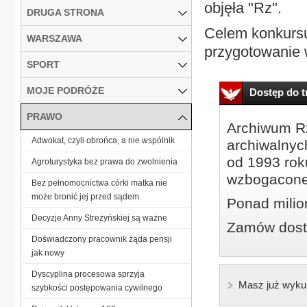
objęła "Rz".
DRUGA STRONA
Celem konkursu
WARSZAWA
przygotowanie w
SPORT
MOJE PODRÓŻE
Dostęp do tr
PRAWO
Archiwum Rz
Adwokat, czyli obrońca, a nie wspólnik
archiwalnyc
od 1993 roku
Agroturystyka bez prawa do zwolnienia
wzbogacone
Bez pełnomocnictwa córki matka nie
może bronić jej przed sądem
Ponad milio
Decyzje Anny Streżyńskiej są ważne
Zamów dostę
Doświadczony pracownik żąda pensji
jak nowy
Dyscyplina procesowa sprzyja
Masz już wyku
szybkości postępowania cywilnego