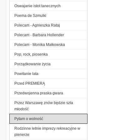
Oswajanie istot tanecznych
Poema de Szmulki
Polecam - Agnieszka Rataj
Polecam - Barbara Hollender
Polecam - Monika Małkowska
Pop, rock, piosenka
Porządkowanie życia
Powitanie lata
Przed PREMIERĄ
Przedwojenna praska gwara
Przez Warszawę znów będzie szła
młodość
Pytam o wolność
Rodzinne letnie imprezy rekreacyjne w
plenerze