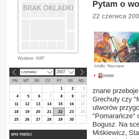
Pytam o wo
22 czerwca 200
Wydanie:
4187
źródło: Nieznane
czerwiec
2007
«
»
330886
PN
WT
ŚR
CZ
PT
SB
ND
1
2
3
znane przeboje
4
5
6
7
8
9
10
Grechuty czy "M
11
12
13
14
15
16
17
utworów przygo
18
19
20
21
22
23
24
"Pomarańcze" o
25
26
27
28
29
30
Bogusz. Na sce
Miśkiewicz, St
SPIS TREŚCI