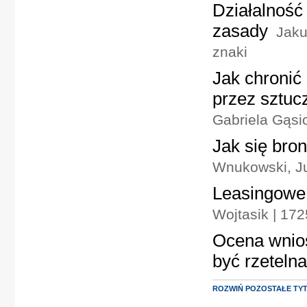
Działalnoś
zasady
Jaku
znaki
Jak chronić
przez sztucz
Gabriela Gąsi
Jak się bro
Wnukowski, J
Leasingowe 
Wojtasik | 17
Ocena wnios
być rzetelna
ROZWIŃ POZOSTAŁE TY