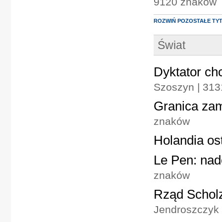
9120 znaków
ROZWIŃ POZOSTAŁE TY
Świat
Dyktator chc
Szoszyn | 313
Granica za
znaków
Holandia os
Le Pen: nad
znaków
Rząd Scholz
Jendroszczyk 