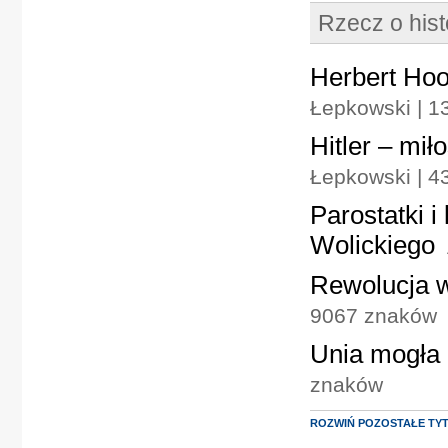
Rzecz o hist
Herbert Hoo
Łepkowski | 
Hitler – mi
Łepkowski | 
Parostatki 
Wolickiego
Rewolucja w
9067 znaków
Unia mogła
znaków
ROZWIŃ POZOSTAŁE TY