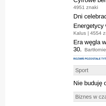
Cyfrowe ben
4951 znaki
Dni celebrac
Energetycy
Kalus | 4554 z
Era węgla w
30.
Bartłomie
ROZWIŃ POZOSTAŁE TY
Sport
Nie buduję 
Biznes w cz