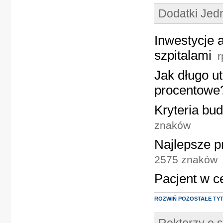
Dodatki Je
Inwestycje 
szpitalami
r
Jak długo u
procentowe
Kryteria bud
znaków
Najlepsze p
2575 znaków
Pacjent w c
ROZWIŃ POZOSTAŁE TY