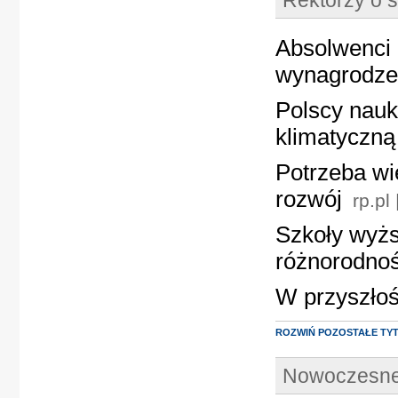
Rektorzy o
Absolwenci 
wynagrodze
Polscy nau
klimatyczną
Potrzeba wi
rozwój
rp.pl
Szkoły wyżs
różnorodno
W przyszło
ROZWIŃ POZOSTAŁE TY
Nowoczesne