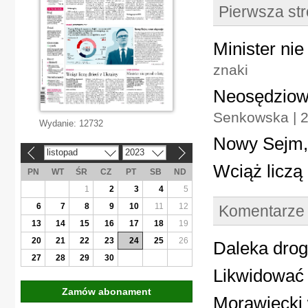
Pierwsza st
Minister nie 
znaki
Neosędziow
Senkowska | 2
Wydanie:
12732
Nowy Sejm,
listopad
2023
«
»
Wciąż liczą 
PN
WT
ŚR
CZ
PT
SB
ND
1
2
3
4
5
6
7
8
9
10
11
12
Komentarze
13
14
15
16
17
18
19
20
21
22
23
24
25
26
Daleka drog
27
28
29
30
Likwidować 
Zamów abonament
Morawiecki 