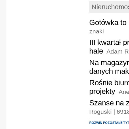
Nieruchomo
Gotówka to
znaki
III kwartał 
hale
Adam Ro
Na magazyny
danych mak
Rośnie biur
projekty
Ane
Szanse na 
Roguski | 691
ROZWIŃ POZOSTAŁE TY