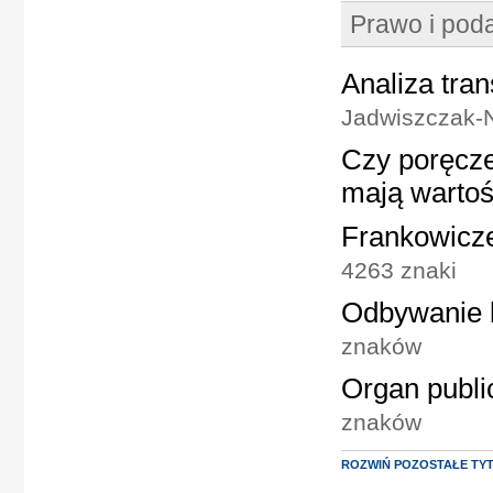
Prawo i poda
Analiza tra
Jadwiszczak-N
Czy poręcz
mają warto
Frankowicze
4263 znaki
Odbywanie k
znaków
Organ publi
znaków
ROZWIŃ POZOSTAŁE TY