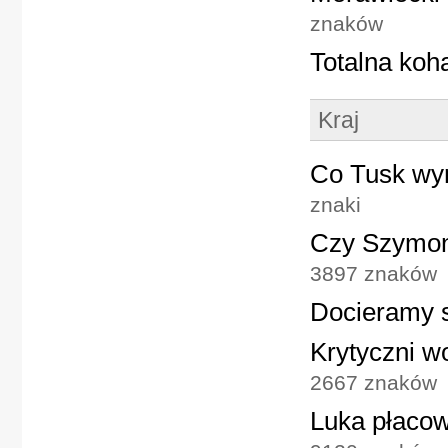
znaków
Totalna koha
Kraj
Co Tusk wym
znaki
Czy Szymon
3897 znaków
Docieramy s
Krytyczni w
2667 znaków
Luka płaco