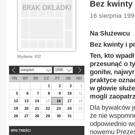
Bez kwinty
16 sierpnia 199
Na Służewcu
Bez kwinty i 
Ten, kto wpadł
Wydanie:
832
przesunąć o t
sierpień
1996
gonitw, najwy
«
»
PN
WT
ŚR
CZ
PT
SB
ND
praktyce oznac
1
2
3
4
w głowie służe
5
6
7
8
9
10
11
mogli zaopatrz
12
13
14
15
16
17
18
Dla bywalców j
19
20
21
22
23
24
25
że nie wspomn
26
27
28
29
30
31
odpowiednio wc
nowemu Prezes
SPIS TREŚCI