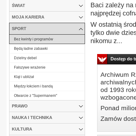
Baci zależy na
ŚWIAT
najprędzej cofn
MOJA KARIERA
W ostatnią środ
SPORT
tylko dwie dzie
Bez kwinty i programów
nikomu z...
Będą ładne zabawki
Dzielny debel
Dostęp do tr
Fałszywe wrażenie
Archiwum Rz
Klął i ubliżał
archiwalnyc
Między łokciem i bandą
od 1993 roku
Otwarcie z "Supermanem"
wzbogacone
PRAWO
Ponad milio
NAUKA I TECHNIKA
Zamów dostę
KULTURA