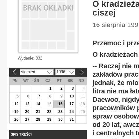
O kradzież
ciszej
16 sierpnia 199
Przemoc i prz
O kradzieżach
Wydanie:
832
-- Raczej nie 
sierpień
1996
zakładów prac
«
»
PN
WT
ŚR
CZ
PT
SB
ND
jednak, że mło
1
2
3
4
litra nie ma ł
5
6
7
8
9
10
11
Daewoo, nigdy
12
13
14
15
16
17
18
pracowników pr
19
20
21
22
23
24
25
spraw osobowy
26
27
28
29
30
31
od 20 lat, aw
i centralnych t
SPIS TREŚCI