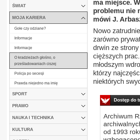
ma miejsce. Wy
ŚWIAT
problemu nie 
MOJA KARIERA
mówi J. Arbas
Gołe czy odziane?
Nowo zatrudnien
zarówno prywat
Informacje
drwin ze stron
Informacje
cięższych prac.
O kradzieżach głośno, o
młodszym wdroż
prześladowaniach ciszej
którzy najczęśc
Policja po secesji
niektórych swy
Prawda niejedno ma imię
SPORT
Dostęp do tr
PRAWO
Archiwum Rz
NAUKA I TECHNIKA
archiwalnyc
KULTURA
od 1993 roku
wzbogacone