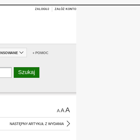
ZALOGUJ
ZAŁÓŻ KONTO
ANSOWANE
+ POMOC
A
A
A
NASTĘPNY ARTYKUŁ Z WYDANIA