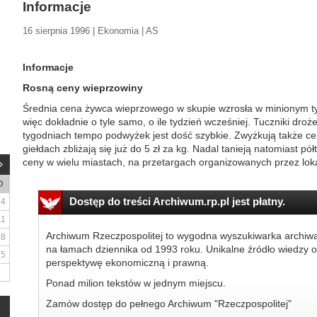
Informacje
16 sierpnia 1996 | Ekonomia | AS
Informacje
Rosną ceny wieprzowiny
Średnia cena żywca wieprzowego w skupie wzrosła w minionym tygo
więc dokładnie o tyle samo, o ile tydzień wcześniej. Tuczniki droże
tygodniach tempo podwyżek jest dość szybkie. Zwyżkują także ce
giełdach zbliżają się już do 5 zł za kg. Nadal tanieją natomiast 
ceny w wielu miastach, na przetargach organizowanych przez lokal
D
Dostęp do treści Archiwum.rp.pl jest płatny.
4
11
Archiwum Rzeczpospolitej to wygodna wyszukiwarka archiw
18
na łamach dziennika od 1993 roku. Unikalne źródło wiedzy o
25
perspektywę ekonomiczną i prawną.
Ponad milion tekstów w jednym miejscu.
Zamów dostęp do pełnego Archiwum "Rzeczpospolitej"