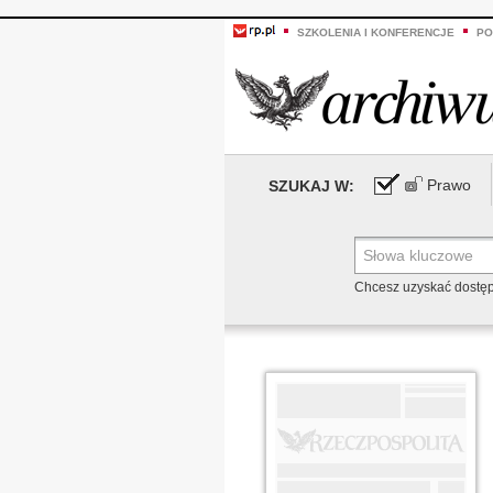
SZKOLENIA I KONFERENCJE
PO
Prawo
SZUKAJ W:
Chcesz uzyskać dostę