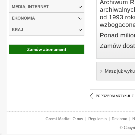
Archiwum Rz
MEDIA, INTERNET
archiwalnyc
od 1993 roku
EKONOMIA
wzbogacone
KRAJ
Ponad milio
Zamów dostę
Zamów abonament
Masz już wyku
POPRZEDNI ARTYKUŁ Z
Gremi Media:
O nas
|
Regulamin
|
Reklama
|
N
© Copyr