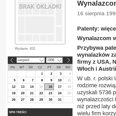
Wynalazcom
16 sierpnia 199
Patenty: więc
Wynalazcom w
Przybywa pate
Wydanie:
832
wynalazków za
sierpień
1996
firmy z USA, Ni
«
»
PN
WT
ŚR
CZ
PT
SB
ND
Włoch i Austri
1
2
3
4
W ub. r. polski
5
6
7
8
9
10
11
rodzime rozwiąz
12
13
14
15
16
17
18
uzyskali 5736 
19
20
21
22
23
24
25
wynalazczości 
26
27
28
29
30
31
niż przed laty 
wielu firm korzy
SPIS TREŚCI