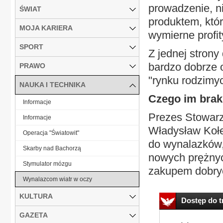
prowadzenie, n
ŚWIAT
produktem, któr
MOJA KARIERA
wymierne profit
SPORT
Z jednej stron
bardzo dobrze o
PRAWO
"rynku rodzimy
NAUKA I TECHNIKA
Czego im brak
Informacje
Prezes Stowarz
Informacje
Władysław Kołec
Operacja "Światowit"
do wynalazków, 
Skarby nad Bachorzą
nowych prężnyc
Stymulator mózgu
zakupem dobryc
Wynalazcom wiatr w oczy
KULTURA
Dostęp do tr
GAZETA