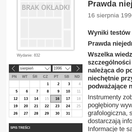
Prawda nie
16 sierpnia 199
Wyniki testów
Prawda niejed
Wszelka wiedza
Wydanie:
832
szczególności
sierpień
1996
należąca do p
«
»
PN
WT
ŚR
CZ
PT
SB
ND
niechętnie prz
1
2
3
4
podważające n
5
6
7
8
9
10
11
Instrumenty zob
12
13
14
15
16
17
18
pogłębiony wyw
19
20
21
22
23
24
25
grafologiczna,
26
27
28
29
30
31
dostarczają in
Informacje te 
SPIS TREŚCI