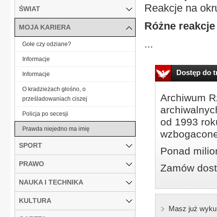
Reakcje na okr
ŚWIAT
Różne reakcje
MOJA KARIERA
...
Gołe czy odziane?
Informacje
Dostęp do tr
Informacje
O kradzieżach głośno, o
Archiwum Rz
prześladowaniach ciszej
archiwalnyc
Policja po secesji
od 1993 roku
Prawda niejedno ma imię
wzbogacone
SPORT
Ponad milio
PRAWO
Zamów dostę
NAUKA I TECHNIKA
KULTURA
Masz już wyku