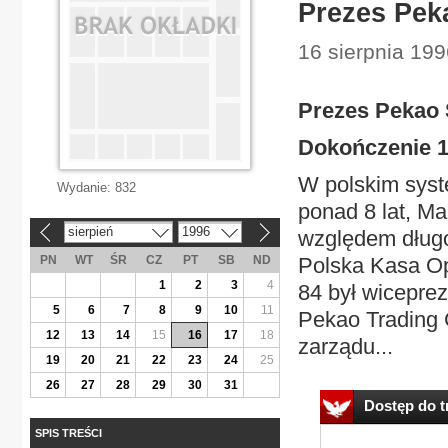
Prezes Pek
16 sierpnia 199
Prezes Pekao 
Dokończenie 
W polskim syste
Wydanie:
832
ponad 8 lat, Ma
sierpień
1996
względem długo
«
»
PN
WT
ŚR
CZ
PT
SB
ND
Polska Kasa Opi
1
2
3
4
84 był wicepre
5
6
7
8
9
10
11
Pekao Trading 
12
13
14
15
16
17
18
zarządu...
19
20
21
22
23
24
25
26
27
28
29
30
31
Dostęp do tr
SPIS TREŚCI