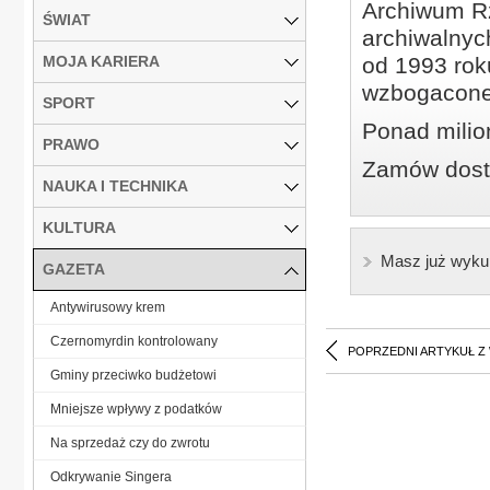
Archiwum Rz
ŚWIAT
archiwalnyc
MOJA KARIERA
od 1993 roku
wzbogacone
SPORT
Ponad milio
PRAWO
Zamów dostę
NAUKA I TECHNIKA
KULTURA
Masz już wyku
GAZETA
Antywirusowy krem
Czernomyrdin kontrolowany
POPRZEDNI ARTYKUŁ Z
Gminy przeciwko budżetowi
Mniejsze wpływy z podatków
Na sprzedaż czy do zwrotu
Odkrywanie Singera