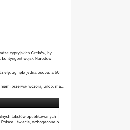
adze cypryjskich Greków, by
z kontyngent wojsk Narodów
zielę, zginęła jedna osoba, a 50
eniami przerwał wczoraj urlop, ma...
alnych tekstów opublikowanych
 Polsce i świecie, wzbogacone o