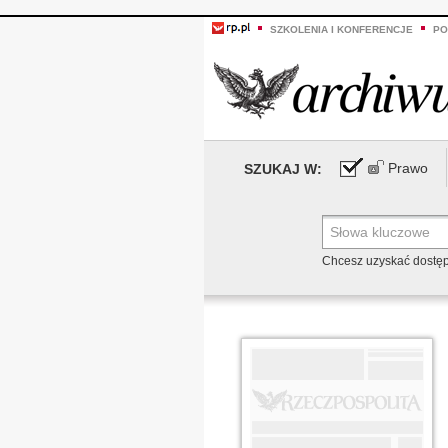
SZKOLENIA I KONFERENCJE
PO
Prawo
SZUKAJ W:
Chcesz uzyskać dostę