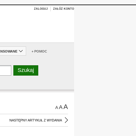
ZALOGUJ
ZAŁÓŻ KONTO
ANSOWANE
+ POMOC
A
A
A
NASTĘPNY ARTYKUŁ Z WYDANIA