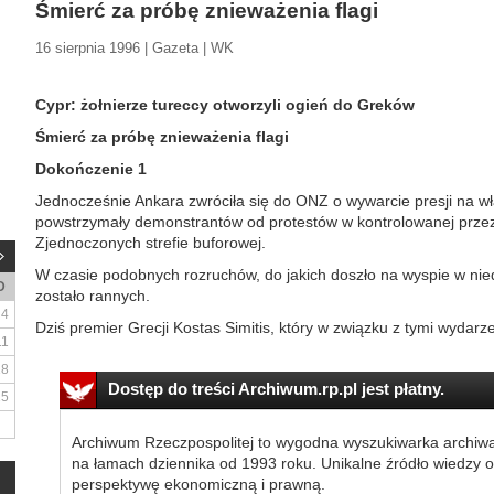
Śmierć za próbę znieważenia flagi
16 sierpnia 1996 | Gazeta | WK
Cypr: żołnierze tureccy otworzyli ogień do Greków
Śmierć za próbę znieważenia flagi
Dokończenie 1
Jednocześnie Ankara zwróciła się do ONZ o wywarcie presji na wł
powstrzymały demonstrantów od protestów w kontrolowanej prze
Zjednoczonych strefie buforowej.
W czasie podobnych rozruchów, do jakich doszło na wyspie w nied
D
zostało rannych.
4
Dziś premier Grecji Kostas Simitis, który w związku z tymi wydarz
11
18
Dostęp do treści Archiwum.rp.pl jest płatny.
25
Archiwum Rzeczpospolitej to wygodna wyszukiwarka archiw
na łamach dziennika od 1993 roku. Unikalne źródło wiedzy o
perspektywę ekonomiczną i prawną.