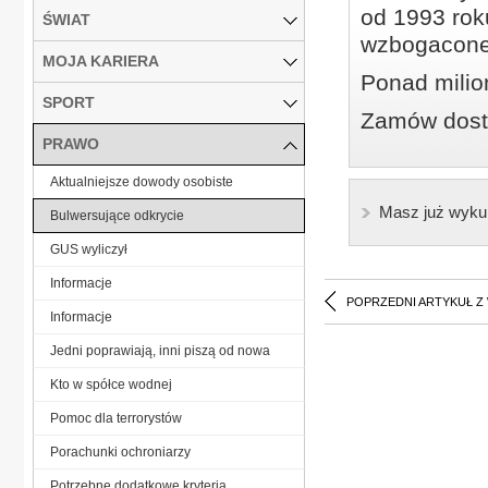
od 1993 roku
ŚWIAT
wzbogacone
MOJA KARIERA
Ponad milio
SPORT
Zamów dostę
PRAWO
Aktualniejsze dowody osobiste
Masz już wyku
Bulwersujące odkrycie
GUS wyliczył
Informacje
POPRZEDNI ARTYKUŁ Z
Informacje
Jedni poprawiają, inni piszą od nowa
Kto w spółce wodnej
Pomoc dla terrorystów
Porachunki ochroniarzy
Potrzebne dodatkowe kryteria