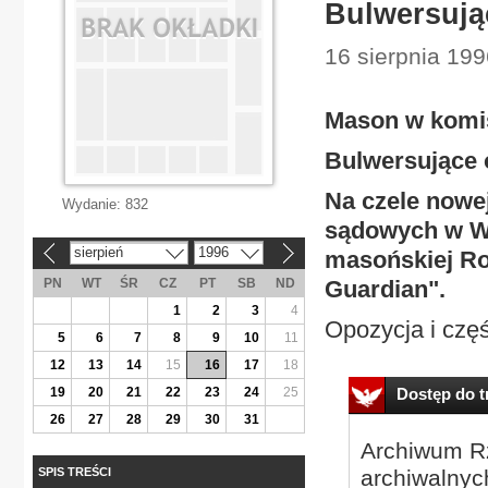
Bulwersują
16 sierpnia 199
Mason w komis
Bulwersujące 
Na czele nowe
Wydanie:
832
sądowych w Wie
sierpień
1996
masońskiej Roy
«
»
PN
WT
ŚR
CZ
PT
SB
ND
Guardian".
1
2
3
4
Opozycja i częś
5
6
7
8
9
10
11
12
13
14
15
16
17
18
19
20
21
22
23
24
25
Dostęp do tr
26
27
28
29
30
31
Archiwum Rz
SPIS TREŚCI
archiwalnyc