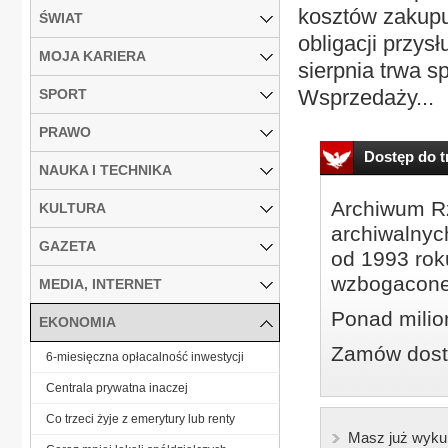
kosztów zakup
ŚWIAT
obligacji przys
MOJA KARIERA
sierpnia trwa sp
Wsprzedaży...
SPORT
PRAWO
Dostęp do tr
NAUKA I TECHNIKA
Archiwum Rz
KULTURA
archiwalnyc
GAZETA
od 1993 roku
wzbogacone
MEDIA, INTERNET
Ponad milio
EKONOMIA
Zamów dostę
6-miesięczna opłacalność inwestycji
Centrala prywatna inaczej
Co trzeci żyje z emerytury lub renty
Masz już wyku