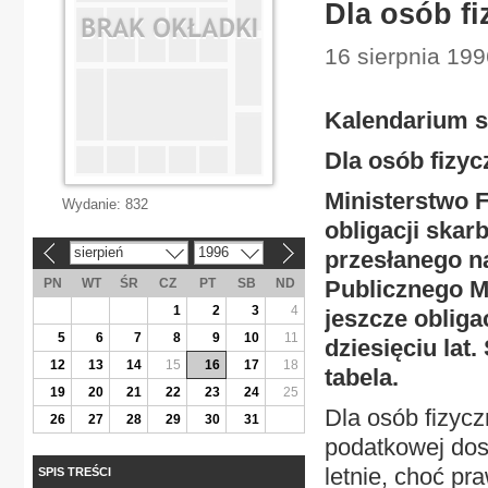
Dla osób fi
16 sierpnia 199
Kalendarium sp
Dla osób fizycz
Ministerstwo 
Wydanie:
832
obligacji ska
sierpień
1996
przesłanego n
«
»
PN
WT
ŚR
CZ
PT
SB
ND
Publicznego MF
1
2
3
4
jeszcze obliga
5
6
7
8
9
10
11
dziesięciu lat
12
13
14
15
16
17
18
tabela.
19
20
21
22
23
24
25
Dla osób fizyc
26
27
28
29
30
31
podatkowej dost
letnie, choć p
SPIS TREŚCI