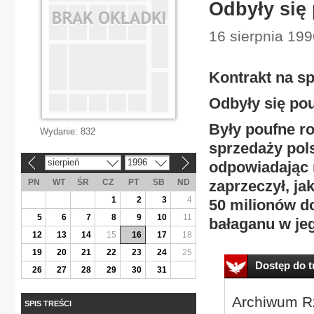
Odbyły się
16 sierpnia 1996
Kontrakt na s
Odbyły się po
Były poufne r
Wydanie:
832
sprzedaży pol
sierpień
1996
odpowiadając 
«
»
PN
WT
ŚR
CZ
PT
SB
ND
zaprzeczył, ja
1
2
3
4
50 milionów d
5
6
7
8
9
10
11
bałaganu w je
12
13
14
15
16
17
18
19
20
21
22
23
24
25
Dostęp do tr
26
27
28
29
30
31
Archiwum Rz
SPIS TREŚCI