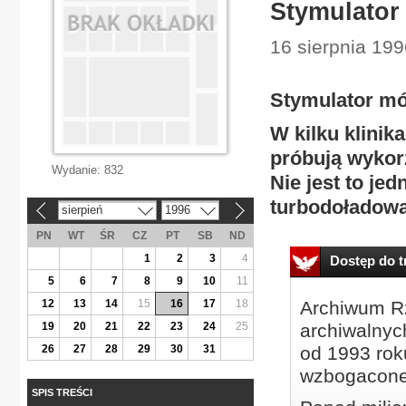
Stymulator
16 sierpnia 199
Stymulator m
W kilku klinik
próbują wykor
Wydanie:
832
Nie jest to je
turbodoładowa
sierpień
1996
«
»
PN
WT
ŚR
CZ
PT
SB
ND
1
2
3
4
Dostęp do tr
5
6
7
8
9
10
11
12
13
14
15
16
17
18
Archiwum Rz
19
20
21
22
23
24
25
archiwalnyc
26
27
28
29
30
31
od 1993 roku
wzbogacone
SPIS TREŚCI