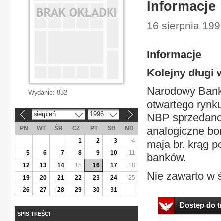
Informacje
16 sierpnia 199
Informacje
Kolejny długi
Narodowy Bank 
Wydanie:
832
otwartego rynk
sierpień
1996
NBP sprzedano 
«
»
PN
WT
ŚR
CZ
PT
SB
ND
analogiczne bo
1
2
3
4
maja br. krąg p
5
6
7
8
9
10
11
banków.
12
13
14
15
16
17
18
Nie zawarto w ś
19
20
21
22
23
24
25
26
27
28
29
30
31
Dostęp do tr
SPIS TREŚCI