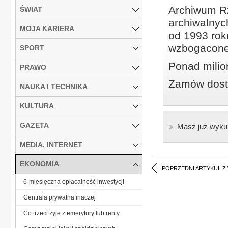
Archiwum Rz
ŚWIAT
archiwalnyc
MOJA KARIERA
od 1993 roku
wzbogacone
SPORT
Ponad milio
PRAWO
Zamów dostę
NAUKA I TECHNIKA
KULTURA
GAZETA
Masz już wyku
MEDIA, INTERNET
EKONOMIA
POPRZEDNI ARTYKUŁ Z
6-miesięczna opłacalność inwestycji
Centrala prywatna inaczej
Co trzeci żyje z emerytury lub renty