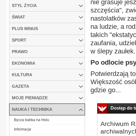
nie grasuje jes
STYL ŻYCIA
szczęścia", zwi
ŚWIAT
nastolatków za
na ludzie, a ro
PLUS MINUS
takich "ekstat
SPORT
zaufania, udzie
w ślepy zaułek.
PRAWO
Po odlocie ps
EKONOMIA
Potwierdzają t
KULTURA
Większość osób
GAZETA
gdzie go...
MOJE PIENIĄDZE
Dostęp do tr
NAUKA I TECHNIKA
Bycza babka na Helu
Archiwum Rz
Informacje
archiwalnyc