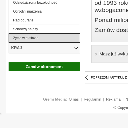
od 1993 roku
Odziedziczona bezpłodność
wzbogacone
Ogrody i marzenia
Ponad milio
Radiodurans
Zamów dostę
Schodzą na psy
Życie w ekstazie
KRAJ
Masz już wyku
Zamów abonament
POPRZEDNI ARTYKUŁ Z
Gremi Media:
O nas
|
Regulamin
|
Reklama
|
N
© Copyr