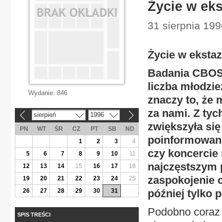
Życie w eks
31 sierpnia 199
Życie w ekstaz
Badania CBOS 
liczba młodzie
Wydanie:
846
znaczy to, że
za nami. Z tyc
sierpień
1996
«
»
zwiększyła się
PN
WT
ŚR
CZ
PT
SB
ND
poinformowani,
1
2
3
4
czy koncercie
5
6
7
8
9
10
11
najczęstszym 
12
13
14
15
16
17
18
zaspokojenie c
19
20
21
22
23
24
25
26
27
28
29
30
31
później tylko 
Podobno coraz 
SPIS TREŚCI