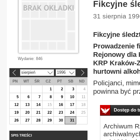
Fikcyjne ś
31 sierpnia 199
Fikcyjne śled
Prowadzenie f
Rejonowy dla
Wydanie:
846
KRP Kraków-Za
hurtowni alkoh
sierpień
1996
«
»
PN
WT
ŚR
CZ
PT
SB
ND
Policjanci, mim
1
2
3
4
powinna być pr
5
6
7
8
9
10
11
12
13
14
15
16
17
18
Dostęp do tr
19
20
21
22
23
24
25
26
27
28
29
30
31
Archiwum Rz
archiwalnyc
SPIS TREŚCI