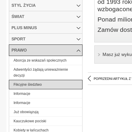
od 1993 roku
STYL ŻYCIA
wzbogacone
ŚWIAT
Ponad milio
PLUS MINUS
Zamów dostę
SPORT
PRAWO
Masz już wyku
Aborcja ze wskazań społecznych
Adwentyści żądają unieważnienie
decyzji
POPRZEDNI ARTYKUŁ Z
Fikcyjne śledztwo
Informacje
Informacje
Już obowiązują
Kauczukowe pociski
Kobiety w łańcuchach