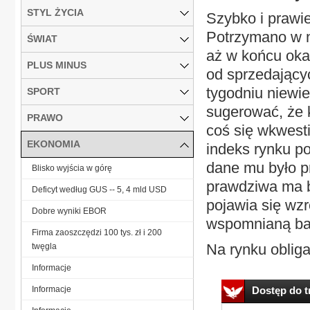
STYL ŻYCIA
Szybko i prawie
Potrzymano w n
ŚWIAT
aż w końcu okaz
PLUS MINUS
od sprzedający
tygodniu niewie
SPORT
sugerować, że 
PRAWO
coś się wkwesti
EKONOMIA
indeks rynku po
dane mu było pr
Blisko wyjścia w górę
prawdziwa ma b
Deficyt według GUS -- 5, 4 mld USD
pojawia się wz
Dobre wyniki EBOR
wspomnianą bar
Firma zaoszczędzi 100 tys. zł i 200
Na rynku obligac
twęgla
Informacje
Informacje
Dostęp do tr