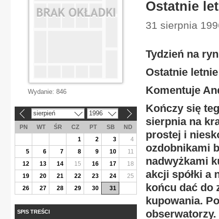
Ostatnie le
31 sierpnia 199
Tydzień na ryn
Ostatnie letni
Komentuje Andr
Wydanie:
846
Kończy się teg
sierpień
1996
«
»
sierpnia na k
PN
WT
ŚR
CZ
PT
SB
ND
prostej i nies
1
2
3
4
ozdobnikami by
5
6
7
8
9
10
11
nadwyżkami ku
12
13
14
15
16
17
18
akcji spółki a
19
20
21
22
23
24
25
końcu dać do z
26
27
28
29
30
31
kupowania. Pow
obserwatorzy.
SPIS TREŚCI