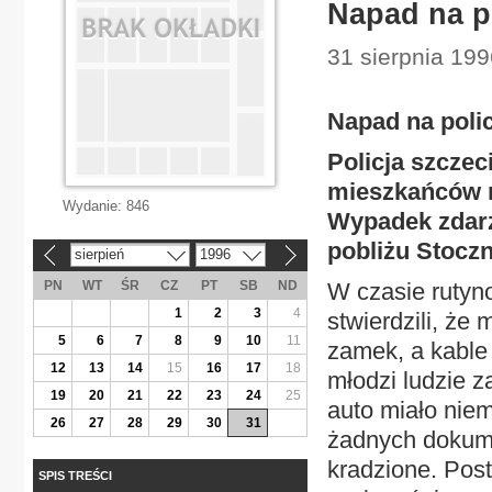
Napad na p
31 sierpnia 199
Napad na poli
Policja szczec
mieszkańców mi
Wydanie:
846
Wypadek zdarz
pobliżu Stoczn
sierpień
1996
«
»
PN
WT
ŚR
CZ
PT
SB
ND
W czasie rutyn
1
2
3
4
stwierdzili, że
5
6
7
8
9
10
11
zamek, a kable 
12
13
14
15
16
17
18
młodzi ludzie 
19
20
21
22
23
24
25
auto miało niem
26
27
28
29
30
31
żadnych dokumen
kradzione. Pos
SPIS TREŚCI