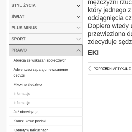
mężczyźni rzuci
STYL ŻYCIA
który jednego z
ŚWIAT
odciągnięcia cz
Dopiero wtedy u
PLUS MINUS
przewieziono do
SPORT
zdecyduje sęd
PRAWO
EKI
Aborcja ze wskazań społecznych
POPRZEDNI ARTYKUŁ Z
Adwentyści żądają unieważnienie
decyzji
Fikcyjne śledztwo
Informacje
Informacje
Już obowiązują
Kauczukowe pociski
Kobiety w łańcuchach