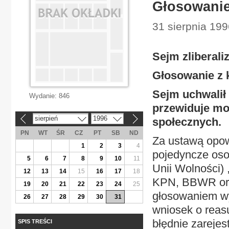
Głosowanie
31 sierpnia 199
Sejm zliberal
Głosowanie z 
Sejm uchwalił 
Wydanie:
846
przewiduje mo
sierpień
1996
społecznych.
«
»
PN
WT
ŚR
CZ
PT
SB
ND
Za ustawą opow
1
2
3
4
pojedyncze oso
5
6
7
8
9
10
11
Unii Wolności) 
12
13
14
15
16
17
18
KPN, BBWR ora
19
20
21
22
23
24
25
głosowaniem wy
26
27
28
29
30
31
wniosek o rea
błędnie zarejes
SPIS TREŚCI