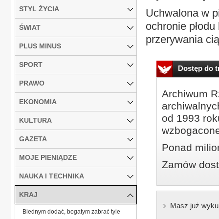
STYL ŻYCIA
Uchwalona w pi
ochronie płodu
ŚWIAT
przerywania cią
PLUS MINUS
SPORT
Dostęp do tr
PRAWO
Archiwum Rz
EKONOMIA
archiwalnyc
od 1993 roku
KULTURA
wzbogacone
GAZETA
Ponad milio
MOJE PIENIĄDZE
Zamów dostę
NAUKA I TECHNIKA
KRAJ
Masz już wyku
Biednym dodać, bogatym zabrać tyle