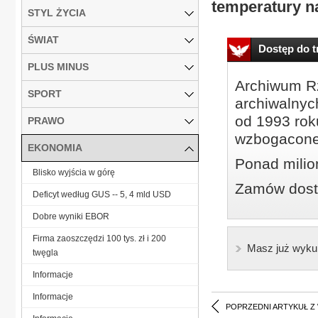
temperatury na
STYL ŻYCIA
ŚWIAT
Dostęp do tr
PLUS MINUS
Archiwum Rz
SPORT
archiwalnyc
od 1993 roku
PRAWO
wzbogacone
EKONOMIA
Ponad milio
Blisko wyjścia w górę
Zamów dostę
Deficyt według GUS -- 5, 4 mld USD
Dobre wyniki EBOR
Firma zaoszczędzi 100 tys. zł i 200
Masz już wyku
twęgla
Informacje
Informacje
POPRZEDNI ARTYKUŁ Z