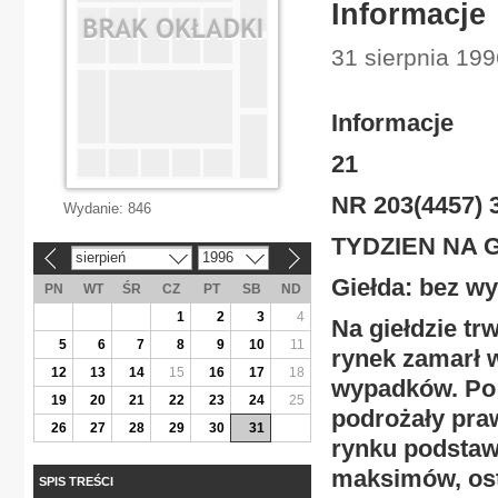
Informacje
31 sierpnia 19
Informacje
21
NR 203(4457) 3
Wydanie:
846
TYDZIEN NA 
sierpień
1996
«
»
Giełda: bez wy
PN
WT
ŚR
CZ
PT
SB
ND
1
2
3
4
Na giełdzie tr
5
6
7
8
9
10
11
rynek zamarł 
12
13
14
15
16
17
18
wypadków. Po 
19
20
21
22
23
24
25
podrożały pra
26
27
28
29
30
31
rynku podstaw
maksimów, osta
SPIS TREŚCI