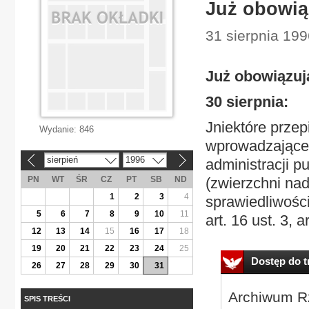
Już obowią
31 sierpnia 199
Już obowiązuj
30 sierpnia:
Jniektóre przep
Wydanie:
846
wprowadzające 
sierpień
1996
administracji pu
«
»
PN
WT
ŚR
CZ
PT
SB
ND
(zwierzchni nad
1
2
3
4
sprawiedliwości) 
5
6
7
8
9
10
11
art. 16 ust. 3,
12
13
14
15
16
17
18
19
20
21
22
23
24
25
Dostęp do tr
26
27
28
29
30
31
Archiwum Rz
SPIS TREŚCI