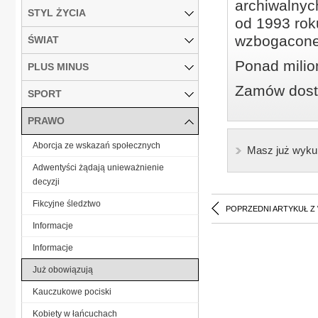
archiwalnyc
STYL ŻYCIA
od 1993 roku
wzbogacone
ŚWIAT
Ponad milio
PLUS MINUS
Zamów dostę
SPORT
PRAWO
Aborcja ze wskazań społecznych
Masz już wyku
Adwentyści żądają unieważnienie
decyzji
Fikcyjne śledztwo
POPRZEDNI ARTYKUŁ Z
Informacje
Informacje
Już obowiązują
Kauczukowe pociski
Kobiety w łańcuchach