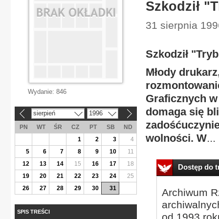
Szkodził "
31 sierpnia 199
Szkodził "Try
Młody drukarz,
rozmontowanie
Wydanie:
846
Graficznych w
domaga się bli
sierpień
1996
«
»
zadośćuczynie
PN
WT
ŚR
CZ
PT
SB
ND
wolności. W
...
1
2
3
4
5
6
7
8
9
10
11
12
13
14
15
16
17
18
Dostęp do tr
19
20
21
22
23
24
25
26
27
28
29
30
31
Archiwum Rz
archiwalnyc
SPIS TREŚCI
od 1993 roku