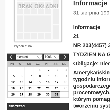
Informacje
31 sierpnia 199
Informacje
21
NR 203(4457) 3
Wydanie:
846
TYDZIEN NA 
sierpień
1996
«
»
Obligacje: nie
PN
WT
ŚR
CZ
PT
SB
ND
1
2
3
4
Amerykańskim
5
6
7
8
9
10
11
tygodniu info
12
13
14
15
16
17
18
gospodarczeg
19
20
21
22
23
24
25
procentowych.
26
27
28
29
30
31
którym pomaga
tworzeniu syst
SPIS TREŚCI