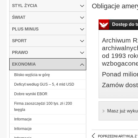
Obligacje amery
STYL ŻYCIA
ŚWIAT
Dostęp do tr
PLUS MINUS
Archiwum Rz
SPORT
archiwalnyc
PRAWO
od 1993 roku
wzbogacone
EKONOMIA
Ponad milio
Blisko wyjścia w górę
Zamów dostę
Deficyt według GUS -- 5, 4 mld USD
Dobre wyniki EBOR
Firma zaoszczędzi 100 tys. zł i 200
twęgla
Masz już wyku
Informacje
Informacje
POPRZEDNI ARTYKUŁ Z