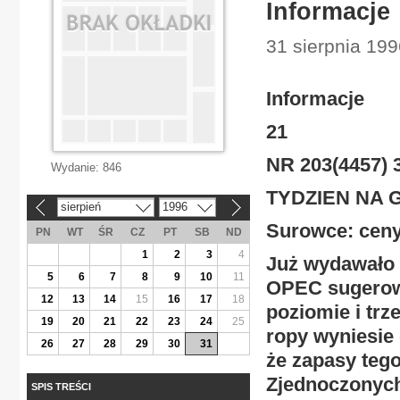
Informacje
31 sierpnia 19
Informacje
21
NR 203(4457) 3
Wydanie:
846
TYDZIEN NA 
sierpień
1996
«
»
Surowce: ceny
PN
WT
ŚR
CZ
PT
SB
ND
1
2
3
4
Już wydawało s
5
6
7
8
9
10
11
OPEC sugerowa
12
13
14
15
16
17
18
poziomie i trz
19
20
21
22
23
24
25
ropy wyniesie
26
27
28
29
30
31
że zapasy teg
Zjednoczonych,
SPIS TREŚCI