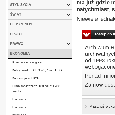
ma już gdzie 
STYL ŻYCIA
natychmiast, 
ŚWIAT
Niewiele jednak
PLUS MINUS
SPORT
Dostęp do tr
PRAWO
Archiwum Rz
archiwalnyc
EKONOMIA
od 1993 roku
Blisko wyjścia w górę
wzbogacone
Deficyt według GUS -- 5, 4 mld USD
Ponad milio
Dobre wyniki EBOR
Zamów dostę
Firma zaoszczędzi 100 tys. zł i 200
twęgla
Informacje
Masz już wyku
Informacje