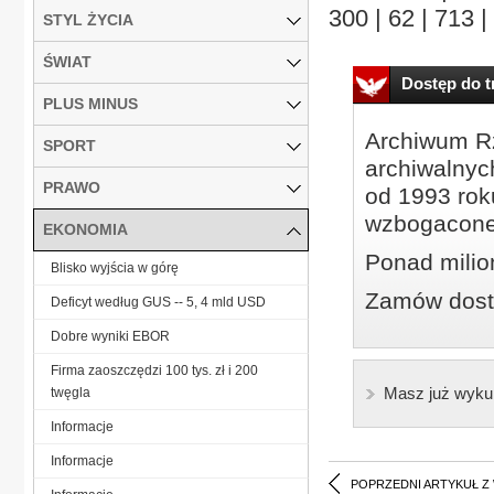
300 | 62 | 713 |
STYL ŻYCIA
ŚWIAT
Dostęp do tr
PLUS MINUS
Archiwum Rz
SPORT
archiwalnyc
PRAWO
od 1993 roku
wzbogacone
EKONOMIA
Ponad milio
Blisko wyjścia w górę
Zamów dostę
Deficyt według GUS -- 5, 4 mld USD
Dobre wyniki EBOR
Firma zaoszczędzi 100 tys. zł i 200
Masz już wyku
twęgla
Informacje
Informacje
POPRZEDNI ARTYKUŁ Z