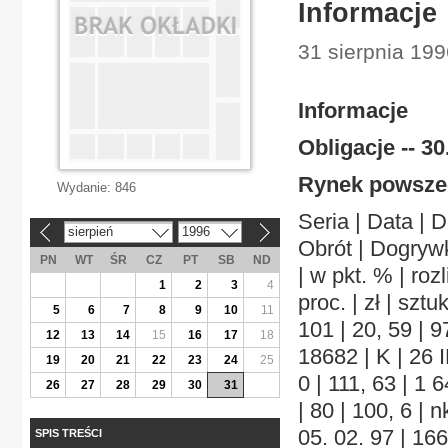
Informacje
31 sierpnia 199
Informacje
Obligacje -- 30
Rynek powsze
Wydanie:
846
Seria | Data | D
sierpień
1996
«
»
Obrót | Dogrywk
PN
WT
ŚR
CZ
PT
SB
ND
| w pkt. % | rozli
1
2
3
4
proc. | zł | sztuk
5
6
7
8
9
10
11
101 | 20, 59 | 97
12
13
14
15
16
17
18
18682 | K | 26 I
19
20
21
22
23
24
25
0 | 111, 63 | 1 
26
27
28
29
30
31
| 80 | 100, 6 | 
05. 02. 97 | 166 
SPIS TREŚCI