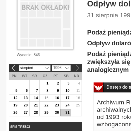
Odpływ do
31 sierpnia 199
Podaż pieniądz
Odpływ dolar
Podaż pieniąd
Wydanie:
846
zwiększyła się
sierpień
1996
analogicznym 
«
»
PN
WT
ŚR
CZ
PT
SB
ND
1
2
3
4
Dostęp do tr
5
6
7
8
9
10
11
12
13
14
15
16
17
18
Archiwum Rz
19
20
21
22
23
24
25
archiwalnyc
26
27
28
29
30
31
od 1993 roku
wzbogacone
SPIS TREŚCI