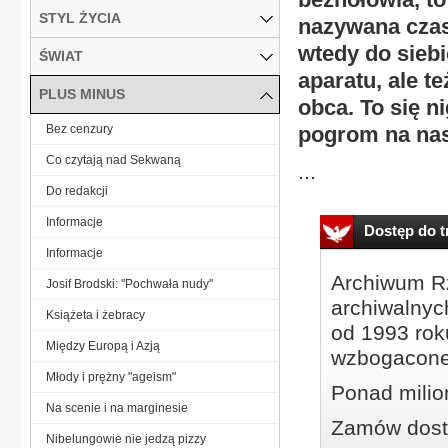
STYL ŻYCIA
nazywana czas
wtedy do siebi
ŚWIAT
aparatu, ale t
PLUS MINUS
obca. To się n
Bez cenzury
pogrom na nas
Co czytają nad Sekwaną
...
Do redakcji
Informacje
Dostęp do tr
Informacje
Archiwum Rz
Josif Brodski: "Pochwała nudy"
archiwalnyc
Książeta i żebracy
od 1993 roku
Między Europą i Azją
wzbogacone
Młody i prężny "ageism"
Ponad milio
Na scenie i na marginesie
Zamów dostę
Nibelungowie nie jedzą pizzy