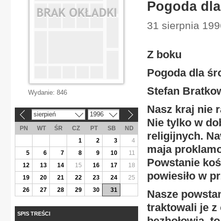
Pogoda dla
31 sierpnia 199
Z boku
Pogoda dla śr
Stefan Bratko
Wydanie:
846
Nasz kraj nie 
sierpień
1996
«
»
Nie tylko w do
PN
WT
ŚR
CZ
PT
SB
ND
religijnych. N
1
2
3
4
maja proklamow
5
6
7
8
9
10
11
Powstanie koś
12
13
14
15
16
17
18
powiesiło w pr
19
20
21
22
23
24
25
26
27
28
29
30
31
Nasze powstani
traktowali je 
SPIS TREŚCI
bezhołowia, to