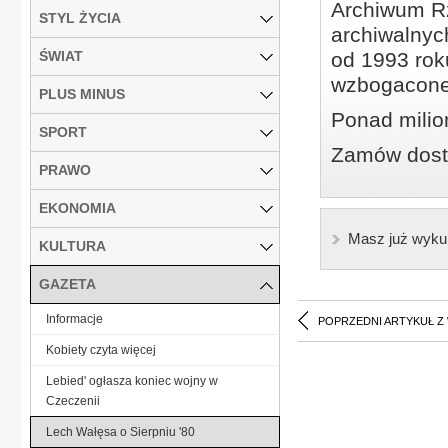
Archiwum Rz
STYL ŻYCIA
archiwalnyc
ŚWIAT
od 1993 roku
wzbogacone
PLUS MINUS
Ponad milio
SPORT
Zamów dostę
PRAWO
EKONOMIA
Masz już wyku
KULTURA
GAZETA
Informacje
POPRZEDNI ARTYKUŁ Z
Kobiety czyta więcej
Lebied' ogłasza koniec wojny w
Czeczenii
Lech Wałęsa o Sierpniu '80