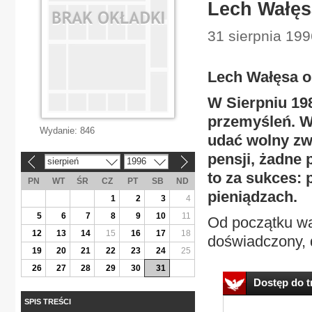
Lech Wałęsa
31 sierpnia 199
Lech Wałęsa o 
W Sierpniu 19
przemyśleń. W
Wydanie:
846
udać wolny zw
pensji, żadne 
sierpień
1996
«
»
to za sukces: 
PN
WT
ŚR
CZ
PT
SB
ND
pieniądzach.
1
2
3
4
5
6
7
8
9
10
11
Od początku wa
12
13
14
15
16
17
18
doświadczony, d
19
20
21
22
23
24
25
26
27
28
29
30
31
Dostęp do tr
SPIS TREŚCI