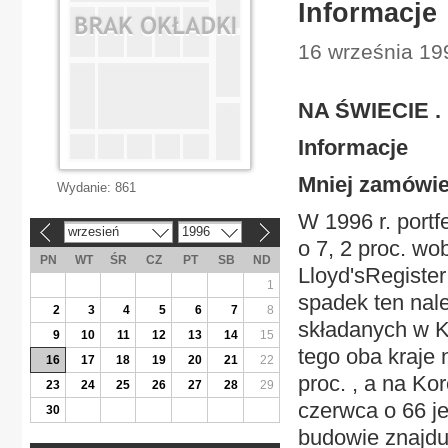
Informacje
16 września 19
NA ŚWIECIE . 
Informacje
Mniej zamówie
Wydanie:
861
W 1996 r. portf
wrzesień
1996
«
»
o 7, 2 proc. wo
PN
WT
ŚR
CZ
PT
SB
ND
Lloyd'sRegister
1
spadek ten nal
2
3
4
5
6
7
8
składanych w K
9
10
11
12
13
14
15
tego oba kraje 
16
17
18
19
20
21
22
proc. , a na Ko
23
24
25
26
27
28
29
czerwca o 66 j
30
budowie znajduj