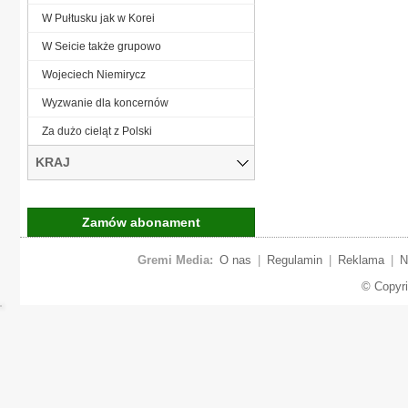
W Pułtusku jak w Korei
W Seicie także grupowo
Wojeciech Niemirycz
Wyzwanie dla koncernów
Za dużo cieląt z Polski
KRAJ
Zamów abonament
Gremi Media:
O nas
|
Regulamin
|
Reklama
|
N
© Copyr