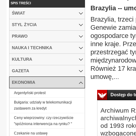
SPIS TREŚCI
Brazylia -- u
ŚWIAT
Brazylia, trzec
STYL ŻYCIA
Genewie zamia
ogospodarce ty
PRAWO
inne kraje. Prz
NAUKA I TECHNIKA
przestrzegać t
międzynarodowej
KULTURA
Również 17 kraj
GAZETA
umowę,...
EKONOMIA
Argentyński protest
Dostęp do tr
Bułgaria: udziały w telekomunikacji
zastawem za kredyt
Archiwum Rz
archiwalnyc
Ceny wieprzowiny: czy rzeczywiście
"spóźniona interwencja na rynku? "
od 1993 roku
wzbogacone
Czekanie na ustawę