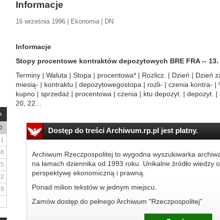
Informacje
16 września 1996 | Ekonomia | DN
Informacje
Stopy procentowe kontraktów depozytowych BRE FRA -- 13. 
Terminy | Waluta | Stopa | procentowa* | Rozlicz. | Dzień | Dzień
miesią- | kontraktu | depozytowegostopa | rozli- | czenia kontra- |
kupno | sprzedaż | procentowa | czenia | ktu depozyt. | depozyt. | l
20, 22...
D
Dostęp do treści Archiwum.rp.pl jest płatny.
1
8
Archiwum Rzeczpospolitej to wygodna wyszukiwarka archiw
na łamach dziennika od 1993 roku. Unikalne źródło wiedzy o
15
perspektywę ekonomiczną i prawną.
22
Ponad milion tekstów w jednym miejscu.
29
Zamów dostęp do pełnego Archiwum "Rzeczpospolitej"