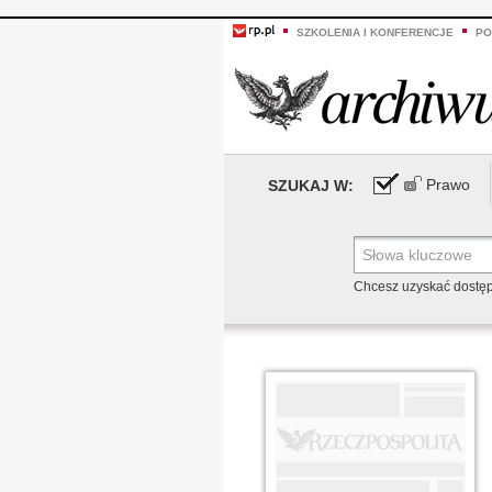
SZKOLENIA I KONFERENCJE
PO
Prawo
SZUKAJ W:
Chcesz uzyskać dostę