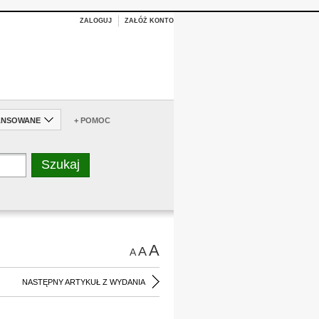
ZALOGUJ
ZAŁÓŻ KONTO
ANSOWANE
+ POMOC
A
A
A
NASTĘPNY ARTYKUŁ Z WYDANIA