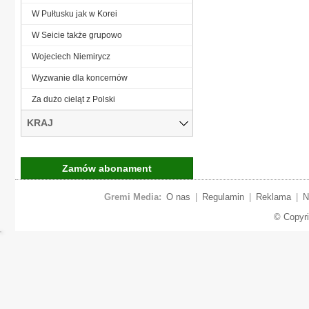
W Pułtusku jak w Korei
W Seicie także grupowo
Wojeciech Niemirycz
Wyzwanie dla koncernów
Za dużo cieląt z Polski
KRAJ
Zamów abonament
Gremi Media:
O nas
|
Regulamin
|
Reklama
|
N
© Copyr