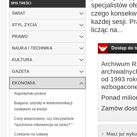
SPIS TREŚCI
specjalistów of
czego konsekwe
ŚWIAT
każdej sesji. 
STYL ŻYCIA
licząc na...
PRAWO
Dostęp do tr
NAUKA I TECHNIKA
KULTURA
Archiwum Rz
archiwalnyc
GAZETA
od 1993 roku
EKONOMIA
wzbogacone
Argentyński protest
Ponad milio
Bułgaria: udziały w telekomunikacji
Zamów dostę
zastawem za kredyt
Ceny wieprzowiny: czy rzeczywiście
"spóźniona interwencja na rynku? "
Masz już wyku
Czekanie na ustawę