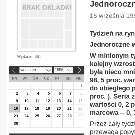
Jednoroczne
16 września 19
Tydzień na ryn
Jednoroczne w 
W minionym ty
Wydanie:
861
kolejny wzrost
wrzesień
1996
była nieco mni
«
»
PN
WT
ŚR
CZ
PT
SB
ND
98, 5 proc. wa
1
do ubiegłego pi
2
3
4
5
6
7
8
proc. ). Seria
9
10
11
12
13
14
15
wartości 0, 2 p
16
17
18
19
20
21
22
marcowa -- 0, 
23
24
25
26
27
28
29
Przez cały tyd
30
przewaga popyt