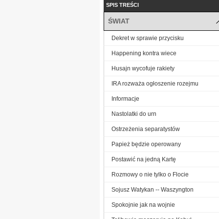
SPIS TREŚCI
ŚWIAT
Dekret w sprawie przycisku
Happening kontra wiece
Husajn wycofuje rakiety
IRA rozważa ogłoszenie rozejmu
Informacje
Nastolatki do urn
Ostrzeżenia separatystów
Papież będzie operowany
Postawić na jedną Kartę
Rozmowy o nie tylko o Flocie
Sojusz Watykan -- Waszyngton
Spokojnie jak na wojnie