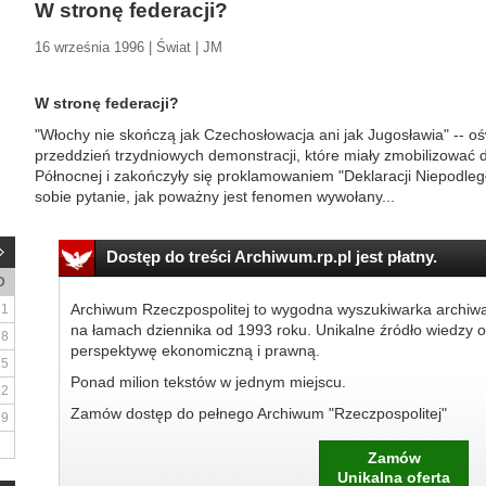
W stronę federacji?
16 września 1996 | Świat | JM
W stronę federacji?
"Włochy nie skończą jak Czechosłowacja ani jak Jugosławia" -- 
przeddzień trzydniowych demonstracji, które miały zmobilizować dz
Północnej i zakończyły się proklamowaniem "Deklaracji Niepodleg
sobie pytanie, jak poważny jest fenomen wywołany...
Dostęp do treści Archiwum.rp.pl jest płatny.
D
Archiwum Rzeczpospolitej to wygodna wyszukiwarka archiw
1
na łamach dziennika od 1993 roku. Unikalne źródło wiedzy o
8
perspektywę ekonomiczną i prawną.
15
Ponad milion tekstów w jednym miejscu.
22
Zamów dostęp do pełnego Archiwum "Rzeczpospolitej"
29
Zamów
Unikalna oferta