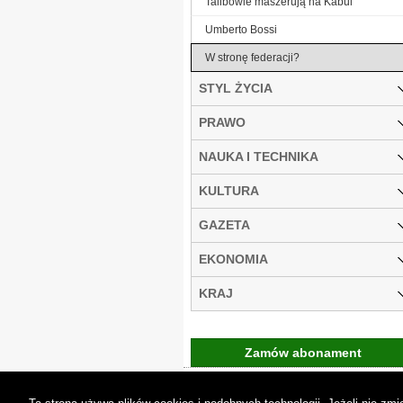
Talibowie maszerują na Kabul
Umberto Bossi
W stronę federacji?
STYL ŻYCIA
PRAWO
NAUKA I TECHNIKA
KULTURA
GAZETA
EKONOMIA
KRAJ
Zamów abonament
Gremi Media:
O n