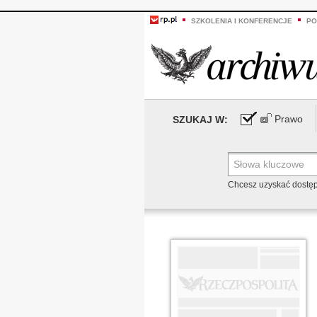
SZKOLENIA I KONFERENCJE
PO
Prawo
SZUKAJ W:
Chcesz uzyskać dostę